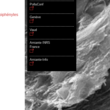
PolluConf
obiphényles
Genève
Vaud
Amiante INRS
France
Amiante-Info