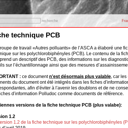
recherche
Fra
che technique PCB
roupe de travail «Autres polluants» de l’ASCA a élaboré une fi
nique sur les polychlorobiphényles (PCB). Le contenu de la fic
rend un descriptif des PCB, des informations sur les diagnostic
ils sur l’échantillonnage ainsi que des mesures d’assainisseme
ORTANT :
ce document
n'est désormais plus valable
, car le
inents du document ont été intégrés dans les fiches d'informati
espondantes, afin d'éviter à l'avenir les doublons et de ne cons
fiches d'information Polludoc comme documents de référence.
iennes versions de la fiche technique PCB (plus valabe):
ion 1.2
ersion 1.2 de la fiche technique sur les polychlorobiphényles (
 d'avril 2019.