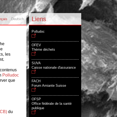
Liens
nçais
Deutsch
Polludoc
che
OFEV
he
Thème déchets
s, les
nt.
SUVA
Caisse nationale d'assurance
s contenus
on
Polludoc
erver que
FACH
Forum Amiante Suisse
OFSP
Office fédérale de la santé
publique
PCB)
du