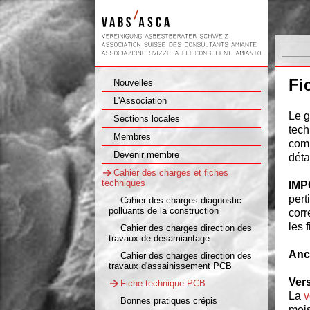
Fi
Nouvelles
L'Association
Le g
Sections locales
tech
Membres
comp
Devenir membre
déta
Cahier des charges et fiches
techniques
IMP
pert
Cahier des charges diagnostic
polluants de la construction
corr
les 
Cahier des charges direction des
travaux de désamiantage
Anc
Cahier des charges direction des
travaux d'assainissement PCB
Vers
Fiche technique PCB
La
v
Bonnes pratiques crépis
mois