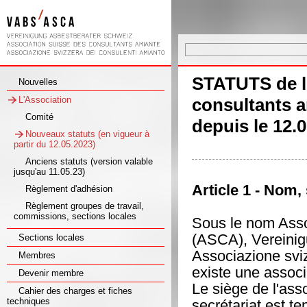
STATUTS de l
Nouvelles
L'Association
consultants 
Comité
depuis le 12.
Nouveaux statuts (en vigueur à
partir du 12.05.2023)
Anciens statuts (version valable
jusqu'au 11.05.23)
Article 1 - Nom,
Règlement d'adhésion
Règlement groupes de travail,
commissions, sections locales
Sous le nom Asso
(ASCA), Vereinig
Sections locales
Associazione svi
Membres
existe une associ
Devenir membre
Le siège de l'asso
Cahier des charges et fiches
techniques
secrétariat est te