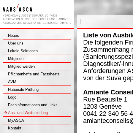
Liste von Ausbil
Neues
Die folgenden Fi
Über uns
Zusammenhang mi
Lokale Sektionen
(Sanierungsspezia
Mitglieder
Diagnostiker/-in
Mitglied werden
Anforderungen A
Pflichtenhefte und Factsheets
von der Suva gep
AVM
Nationale Prüfung
Amiante Conseil
Logo
Rue Beausite 1
Fachinformationen und Links
1203 Genève
0041 22 340 56 
Aus- und Weiterbildung
amianteconseils
MyASCA
Kontakt