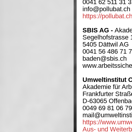
0041 62 511 31 3
info@pollubat.ch
https://pollubat.ch
SBIS AG -
Akade
Segelhofstrasse 
5405 Dättwil AG
0041 56 486 71 
baden@sbis.ch
www.arbeitssiche
Umweltinstitut
Akademie für Arb
Frankfurter Straß
D-63065 Offenba
0049 69 81 06 79
mail@umweltinsti
https://www.umwel
Aus- und Weiterb