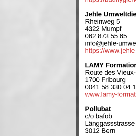
Jehle Umweltdi
Rheinweg 5
4322 Mumpf
062 873 55 65
info@jehle-umwel
https://www.jehl
LAMY Formatio
Route des Vieux
1700 Fribourg
0041 58 330 04 
www.lamy-format
Pollubat
c/o bafob
Länggassstrasse
3012 Bern